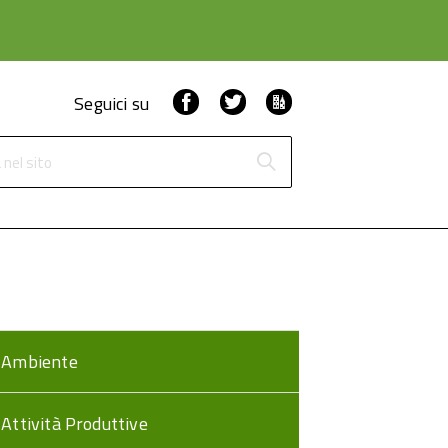
Facebook
Twitter
ComunicaCity
Seguici su
 nel sito
Ambiente
Attività Produttive