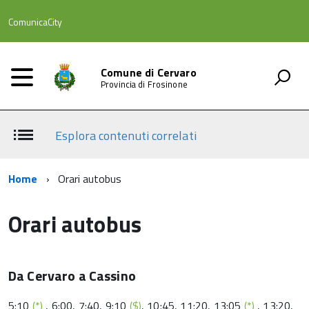
ComunicaCity
Comune di Cervaro
Provincia di Frosinone
Esplora contenuti correlati
Home
Orari autobus
Orari autobus
Da Cervaro a Cassino
5:10
(*)
, 6:00, 7:40, 9:10
($)
, 10:45, 11:20, 13:05
(*)
, 13:20,