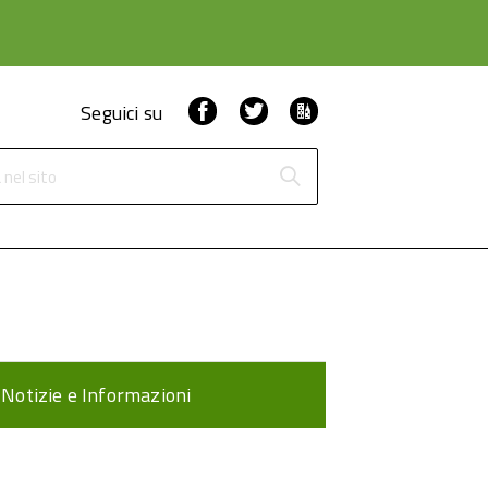
Facebook
Twitter
ComunicaCity
Seguici su
 nel sito
Notizie e Informazioni