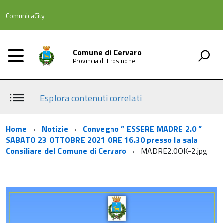
ComunicaCity
Comune di Cervaro
Provincia di Frosinone
Esplora contenuti correlati
Home
Notizie
Convegno ” ESSERE MADRE 2.0 ”
SABATO 23 OTTOBRE 2021 ORE 16.30 presso la sala
Consiliare del Comune di Cervaro
MADRE2.0OK-2.jpg