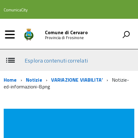
ComunicaCity
Comune di Cervaro
Provincia di Frosinone
Esplora contenuti correlati
Home
Notizie
VARIAZIONE VIABILITA’
Notizie-
ed-informazioni-8.png