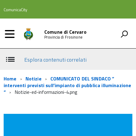
ComunicaCity
Comune di Cervaro
Provincia di Frosinone
Esplora contenuti correlati
Home
Notizie
COMUNICATO DEL SINDACO ”
interventi previsti sull’impianto di pubblica illuminazione
“
Notizie-ed-informazioni-4.png