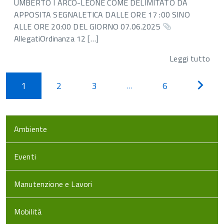
UMBERTO I ARCO-LEONE COME DELIMITATO DA
APPOSITA SEGNALETICA DALLE ORE 17 :00 SINO
ALLE ORE 20:00 DEL GIORNO 07.06.2025
AllegatiOrdinanza 12 […]
Leggi tutto
1
2
3
6
Pagi
…
succe
Ambiente
Eventi
Manutenzione e Lavori
Mobilità