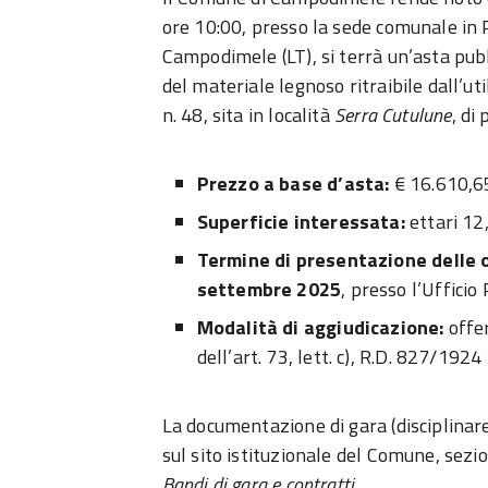
ore 10:00, presso la sede comunale in 
Campodimele (LT), si terrà un’asta pubb
del materiale legnoso ritraibile dall’ut
n. 48, sita in località
Serra Cutulune
, di
Prezzo a base d’asta:
€ 16.610,65
Superficie interessata:
ettari 12
Termine di presentazione delle 
settembre 2025
, presso l’Uffici
Modalità di aggiudicazione:
offer
dell’art. 73, lett. c), R.D. 827/1924
La documentazione di gara (disciplinare,
sul sito istituzionale del Comune, sez
Bandi di gara e contratti
.