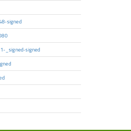
-48-signed
9080
1-_signed-signed
igned
ned