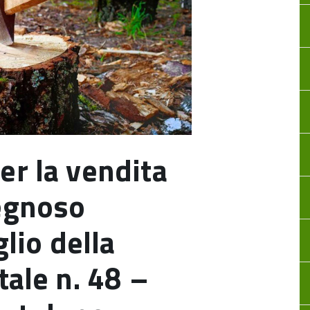
er la vendita
legnoso
glio della
tale n. 48 –